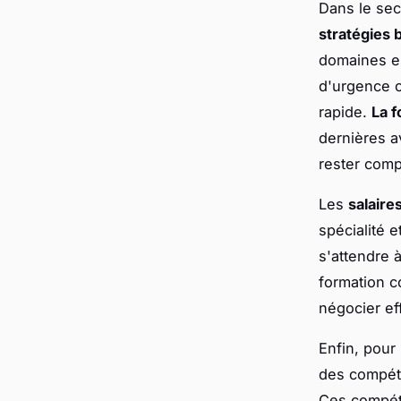
Dans le sec
stratégies 
domaines en
d'urgence o
rapide.
La f
dernières 
rester comp
Les
salaire
spécialité 
s'attendre 
formation c
négocier ef
Enfin, pou
des compéte
Ces compéte