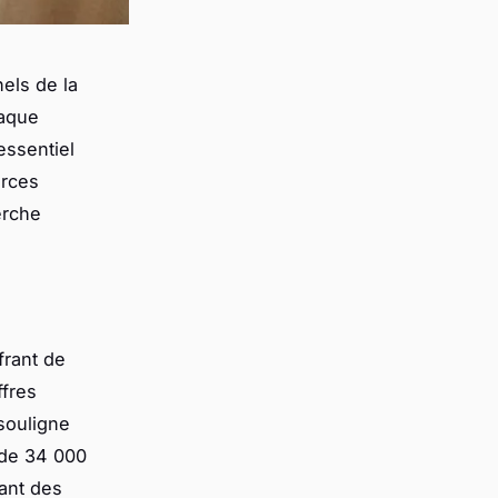
els de la
haque
essentiel
urces
erche
frant de
ffres
souligne
 de 34 000
ant des