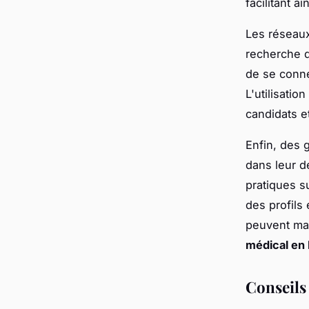
facilitant a
Les réseaux
recherche d
de se conne
L'utilisatio
candidats e
Enfin, des 
dans leur d
pratiques su
des profils
peuvent ma
médical en
Conseils 