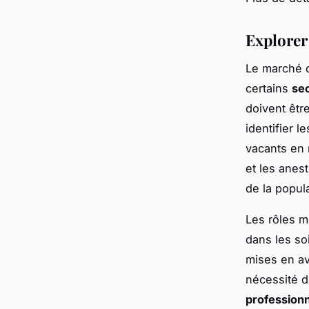
Explorer
Le marché d
certains
se
doivent êtr
identifier l
vacants en 
et les anes
de la popula
Les rôles m
dans les so
mises en av
nécessité d
professionn