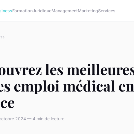
siness
Formation
Juridique
Management
Marketing
Services
ess
uvrez les meilleure
es emploi médical e
nce
ctobre 2024 — 4 min de lecture