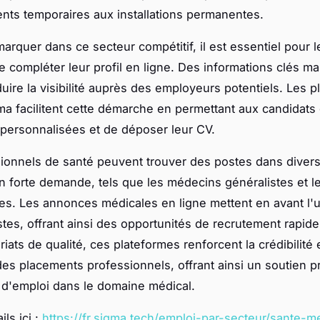
ts temporaires aux installations permanentes.
arquer dans ce secteur compétitif, il est essentiel pour l
e compléter leur profil en ligne. Des informations clés 
uire la visibilité auprès des employeurs potentiels. Les 
 facilitent cette démarche en permettant aux candidats 
 personnalisées et de déposer leur CV.
ionnels de santé peuvent trouver des postes dans diver
 forte demande, tels que les médecins généralistes et l
es. Les annonces médicales en ligne mettent en avant l'
stes, offrant ainsi des opportunités de recrutement rapide
iats de qualité, ces plateformes renforcent la crédibilité 
é des placements professionnels, offrant ainsi un soutien 
d'emploi dans le domaine médical.
ils ici :
https://fr.sigma.tech/emploi-par-secteur/sante-me