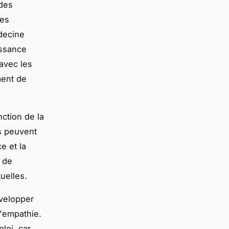
 des
des
decine
issance
 avec les
ment de
ction de la
es peuvent
e et la
l de
uelles.
évelopper
l'empathie.
loi, car