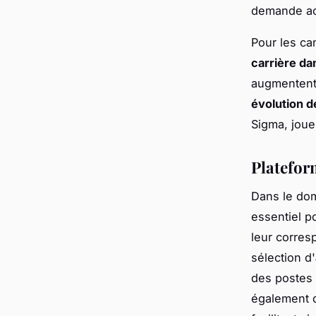
demande ac
Pour les ca
carrière da
augmentent 
évolution d
Sigma, jouen
Platefor
Dans le dom
essentiel p
leur corres
sélection d'
des postes 
également de